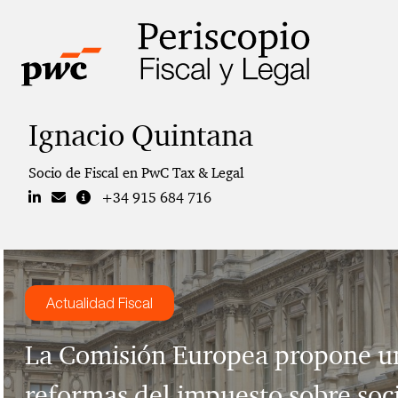
Ignacio Quintana
Socio de Fiscal en PwC Tax & Legal
+34 915 684 716
Actualidad Fiscal
La Comisión Europea propone u
reformas del impuesto sobre soc