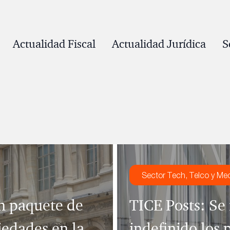
Actualidad Fiscal
Actualidad Jurídica
S
Sector Tech, Telco y Me
n paquete de
TICE Posts: Se
iedades en la
indefinido los 