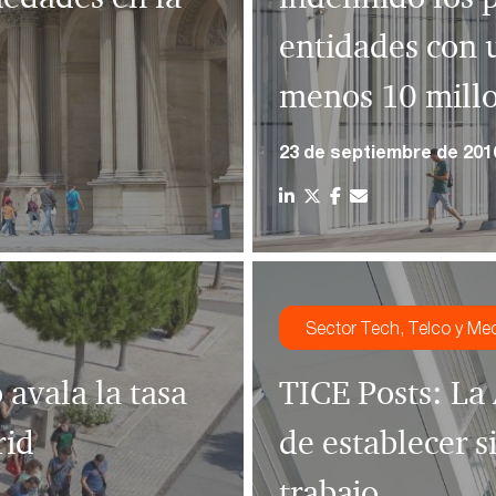
entidades con u
menos 10 millo
23 de septiembre de 201
Sector Tech, Telco y Me
avala la tasa
TICE Posts: La
rid
de establecer s
trabajo