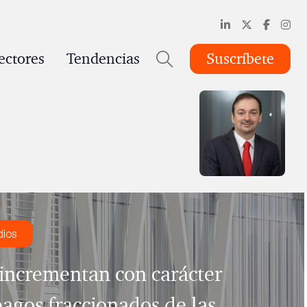
ectores
Tendencias
Suscríbete
dios
 incrementan con carácter
pagos fraccionados de las