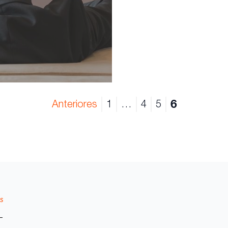
6
Anteriores
1
…
4
5
s